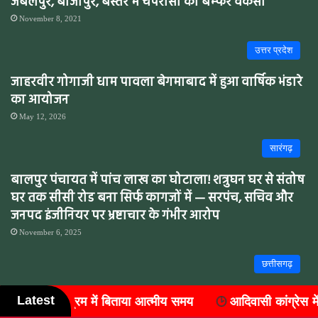
जबलपुर, बीजापुर, बस्तर में चपरासी की बम्फर वैकेंसी
November 8, 2021
उत्तर प्रदेश
जाहरवीर गोगाजी धाम पावला बेगमाबाद में हुआ वार्षिक भंडारे
का आयोजन
May 12, 2026
सारंगढ़
बालपुर पंचायत में पांच लाख का घोटाला! शत्रुघन घर से संतोष
घर तक सीसी रोड बना सिर्फ कागजों में — सरपंच, सचिव और
जनपद इंजीनियर पर भ्रष्टाचार के गंभीर आरोप
November 6, 2025
छत्तीसगढ़
विधायक और कलेक्टर ने डोंगरीपाली में किया शिशु संरक्षण
Latest
त्मीय समय
आदिवासी कांग्रेस में संगठन विस्तार, जिले के सात ब्लॉको
माह का शुभारंभ