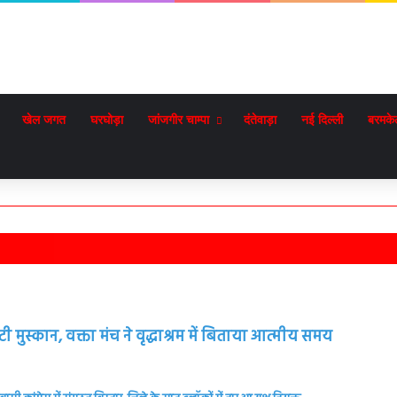
खेल जगत
घरघोड़ा
जांजगीर चाम्पा
दंतेवाड़ा
नई दिल्ली
बरमके
लौटी मुस्कान, वक्ता मंच ने वृद्धाश्रम में बिताया आत्मीय समय