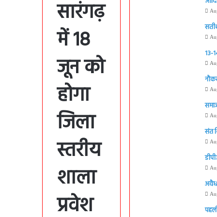
आदिवा
सारंगढ़
Au
सतीश 
में 18
Au
13-14
जून को
Au
नौकर
होगा
Au
समाज
जिला
Au
संत 
स्तरीय
Au
डीपी
शाला
Au
अवैध
प्रवेश
Au
पहली