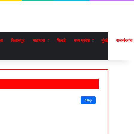
ला
बिलासपुर
भाटापारा
भिलाई
मध्य प्रदेश
मुंबई
राजनांदगांव
रायपुर