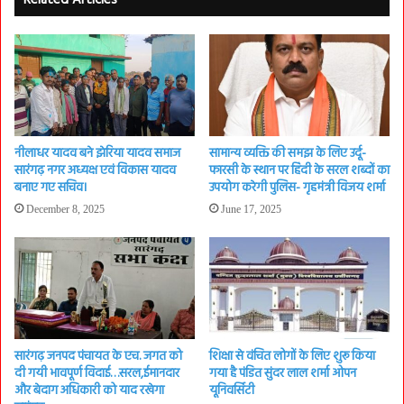
Related Articles
नीलाधर यादव बने झेरिया यादव समाज
सामान्य व्यक्ति की समझ के लिए उर्दू-
सारंगढ़ नगर अध्यक्ष एवं विकास यादव
फारसी के स्थान पर हिंदी के सरल शब्दों का
बनाए गए सचिव।
उपयोग करेगी पुलिस- गृहमंत्री विजय शर्मा
December 8, 2025
June 17, 2025
सारंगढ़ जनपद पंचायत के एच. जगत को
शिक्षा से वंचित लोगों के लिए शुरू किया
दी गयी भावपूर्ण विदाई…सरल,ईमानदार
गया है पंडित सुंदर लाल शर्मा ओपन
और बेदाग अधिकारी को याद रखेगा
यूनिवर्सिटी