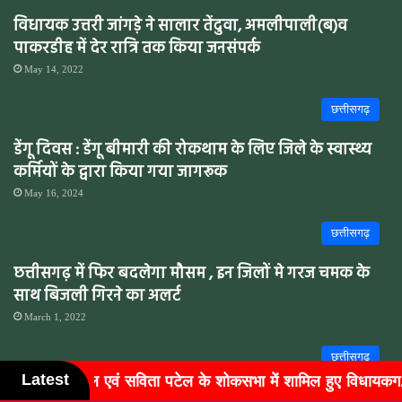
विधायक उत्तरी जांगड़े ने सालार तेंदुवा, अमलीपाली(ब)व
पाकरडीह में देर रात्रि तक किया जनसंपर्क
May 14, 2022
छत्तीसगढ़
डेंगू दिवस : डेंगू बीमारी की रोकथाम के लिए जिले के स्वास्थ्य
कर्मियों के द्वारा किया गया जागरूक
May 16, 2024
छत्तीसगढ़
छत्तीसगढ़ में फिर बदलेगा मौसम , इन जिलों मे गरज चमक के
साथ बिजली गिरने का अलर्ट
March 1, 2022
छत्तीसगढ़
Latest
ल के शोकसभा में शामिल हुए विधायकग...
बुजुर्गों के चेहरों पर लौ
संसद गुहराम अजगल्ले के पूर्व निज सहायक वरिष्ठ भाजपा नेता