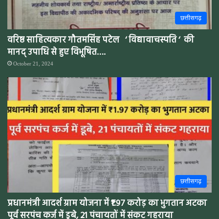
छत्तीसगढ़
वरिष्ठ साहित्यकार गौतमसिंह पटेल ‘ विद्यावाचस्पति ‘ की
मानद् उपाधि से हुए विभूषित….
October 21, 2024
छत्तीसगढ़
प्रधानमंत्री आदर्श ग्राम योजना में ₹1.97 करोड़ का भुगतान अटका
पूर्व सरपंच कर्ज में डूबे, 21 पंचायतों में संकट गहराया