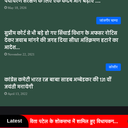
पर्यावरण संरक्षण के लिए एक कदम आगे बढ़ाए ….
May 18, 2026
जांजगीर चाम्पा
सुप्रीम कोर्ट से भी बड़े हो गए सिंचाई विभाग के अफसर नोटिस
देकर जवाब मांगने की जगह दिया सीधा अतिक्रमण हटाने का
आदेश…
November 22, 2021
कोसीर
कांग्रेस कमेटी भारत रत्न बाबा साहब अम्बेडकर की 131 वीं
जयंती मनायेगी
April 13, 2022
Sarangsaar @Copyright 2021 - 2026 All Rights Reserved
Latest
कसभा में शामिल हुए विधायकग...
बुजुर्गों के चेहरों पर लौटी मुस्का