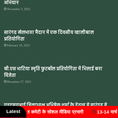
अभियान
November 3, 2021
सारंगढ खेलभाठा मैदान में एक दिवसीय व्हालीबाल
प्रतियोगिता
February 19, 2022
बी.एस भाटिया स्मृति फुटबॉल प्रतियोगिता में भिलाई बना
विजेता
December 27, 2021
एनएसयूआई जिलाध्यक्ष अभिषेक शर्मा के नेतृत्व मे सारंगढ़ मे
Latest
13-14 मार्च 2027 को आयोजित होगा 'राष्ट्रीय वैष्णव संयुक्त महासम्
केंद्रीय गृह मंत्री अमित शाह के आदिवासी युवाओं को