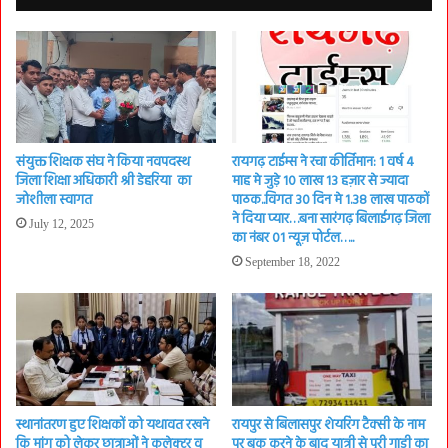
संयुक्त शिक्षक संघ ने किया नवपदस्थ
रायगढ़ टाईम्स ने रचा कीर्तिमान: 1 वर्ष 4
जिला शिक्षा अधिकारी श्री डेहरिया का
माह मे जुड़े 10 लाख 13 हज़ार से ज्यादा
जोशीला स्वागत
पाठक..विगत 30 दिन मे 1.38 लाख पाठकों
ने दिया प्यार…बना सारंगढ़ बिलाईगढ़ जिला
July 12, 2025
का नंबर 01 न्यूज़ पोर्टल…..
September 18, 2022
स्थानांतरण हुए शिक्षकों को यथावत रखने
रायपुर से बिलासपुर शेयरिंग टैक्सी के नाम
कि मांग को लेकर छात्राओं ने कलेक्टर व
पर बुक करने के बाद यात्री से पूरी गाड़ी का