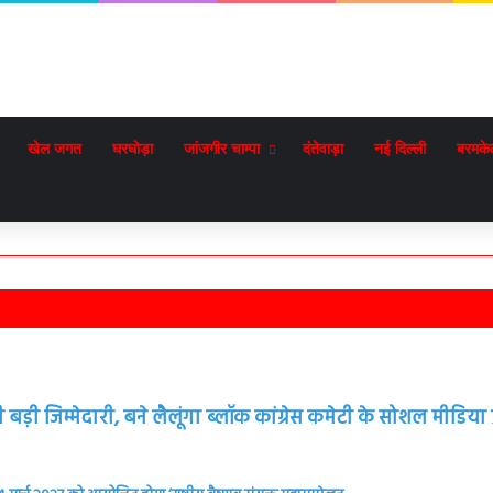
खेल जगत
घरघोड़ा
जांजगीर चाम्पा
दंतेवाड़ा
नई दिल्ली
बरमके
़ी जिम्मेदारी, बने लैलूंगा ब्लॉक कांग्रेस कमेटी के सोशल मीडिया प