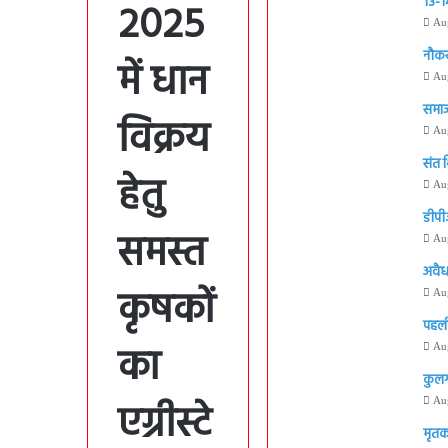
13-14
2025
Au
नौकर
में धान
Au
समाज
विक्रय
Au
संत 
हेतु
Au
डीपी
समस्त
Au
अवैध
कृषकों
Au
पहली
का
Au
कुलग
एग्रीस्टे
Au
मृतक 