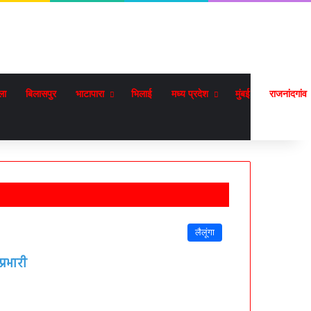
ला
बिलासपुर
भाटापारा
भिलाई
मध्य प्रदेश
मुंबई
राजनांदगांव
लैलूंगा
्रभारी