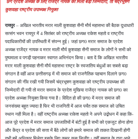
छग प्रदेश अध्यक्ष के लिए राजेंद्र नायक को मिली बडी़ जिम्मेदारी, तो चंद्रभूषण
कुशवाहा राष्ट्रीय उपाध्यक्ष नियुक्त
रायपुर
– अखिल भारतीय मरार माली कुशवाहा सैनी मौर्य महासभा की बैठक दूधाधारी
सत्संग भवन रायपुर में 4 सितंबर को राष्ट्रीय अध्यक्ष राकेश महतो व राष्ट्रीय
पदाधिकारीयों की उपस्थिती में संपन्न हुई। जहां छग0 मरार समाज के प्रदेश
अध्यक्ष राजेंद्र नायक व मरार माली मौर्य कुशवाहा सैनी समाज के लोगों ने सभी को
पुष्पमाला व पगडी़ पहनाकर स्वागत अभिनंदन किया। बता दें कि अखिल भारतीय
मरार माली कुशवाहा सैनी मौर्य महासभा राष्ट्र के स्वजातिय बंधुओं का सबसे बडा़
संगठन है वहीं आज छत्तीसगढ़ में भी समाज को राजनैतिक पहचान दिलाने छग0
संगठन की नींव रखी गयी जिसमें चंद्रभूषण कुशवाहा को राष्ट्रीय उपाध्यक्ष की
जिम्मेदारी दी गयी तो मरार समाज के प्रदेश मुखिया राजेंद्र नायक को छग0 का
प्रदेश अध्यक्ष नियुक्त किया गया है। विदित हो की छग0 में मरार समाज की
जनसंख्या बहुत ज्यादा है फिर भी राजनिती में आज पर्यंत तक समाज को उचित
स्थान नही मिला है। वहीं राष्ट्रीय अध्यक्ष राकेश महतो ने अपने उद्बोधन में कहा कि-
आज पूरे प्रदेश में मरार समाज उपजातियों में बंटी हुई है सभी को एकजुट होना होगा
और केंद्र व प्रदेश की सत्ता में बैठे लोगों को हमारे समाज की ताकत दिखानी होगी
तभी हमें अधिकार मिलेगा इसके लिए कमर कस लिजीए। वहीं समाज के द्वारा आने