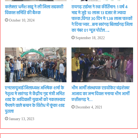
कलेक्टर धर्मेश साहू ने ली जिला सहकारी
रायगढ़ टाईम्स ने रचा कीर्तिमान: 1 वर्ष 4
विकास समिति की बैठक
माह मे जुड़े 10 लाख 13 हज़ार से ज्यादा
पाठक..विगत 30 दिन मे 1.38 लाख पाठकों
October 10, 2024
ने दिया प्यार…बना सारंगढ़ बिलाईगढ़ जिला
का नंबर 01 न्यूज़ पोर्टल…..
September 18, 2022
एनएसयूआई जिलाध्यक्ष अभिषेक शर्मा के
भीम आर्मी संस्थापक एडवोकेट चंद्रशेखर
नेतृत्व मे सारंगढ़ मे केंद्रीय गृह मंत्री अमित
आजाद का जन्म दिवस मनाया भीम आर्मी
शाह के आदिवासी युवाओं को नकलस्वाद
छत्तीसगढ़ ने…
फैलाने वाले बयान के विरोध में फूंका शाह
December 4, 2021
पुतला
January 13, 2023