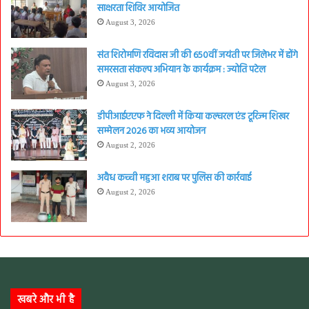
साक्षरता शिविर आयोजित
August 3, 2026
संत शिरोमणि रविदास जी की 650वीं जयंती पर जिलेभर में होंगे
समरसता संकल्प अभियान के कार्यक्रम : ज्योति पटेल
August 3, 2026
डीपीआईएएफ ने दिल्ली में किया कल्चरल एंड टूरिज्म शिखर
सम्मेलन 2026 का भव्य आयोजन
August 2, 2026
अवैध कच्ची महुआ शराब पर पुलिस की कार्रवाई
August 2, 2026
खबरे और भी है