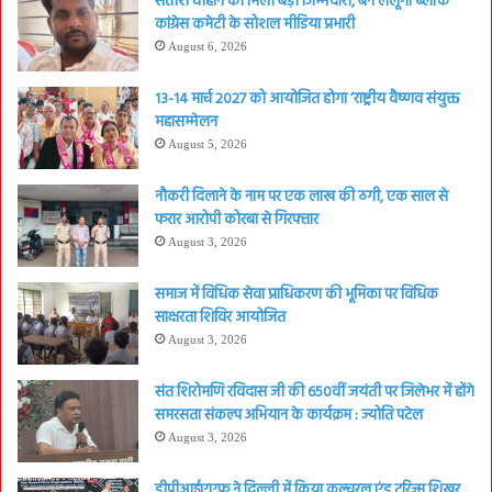
सतीश चौहान को मिली बड़ी जिम्मेदारी, बने लैलूंगा ब्लॉक
कांग्रेस कमेटी के सोशल मीडिया प्रभारी
August 6, 2026
13-14 मार्च 2027 को आयोजित होगा ‘राष्ट्रीय वैष्णव संयुक्त
महासम्मेलन
August 5, 2026
नौकरी दिलाने के नाम पर एक लाख की ठगी, एक साल से
फरार आरोपी कोरबा से गिरफ्तार
August 3, 2026
समाज में विधिक सेवा प्राधिकरण की भूमिका पर विधिक
साक्षरता शिविर आयोजित
August 3, 2026
संत शिरोमणि रविदास जी की 650वीं जयंती पर जिलेभर में होंगे
समरसता संकल्प अभियान के कार्यक्रम : ज्योति पटेल
August 3, 2026
डीपीआईएएफ ने दिल्ली में किया कल्चरल एंड टूरिज्म शिखर