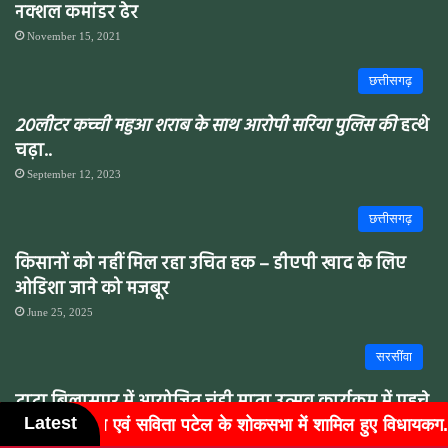
नक्शल कमांडर ढेर
November 15, 2021
छत्तीसगढ़
20लीटर कच्ची महुआ शराब के साथ आरोपी सरिया पुलिस की
हत्थे
चढ़ा..
September 12, 2023
छत्तीसगढ़
किसानों को नहीं मिल रहा उचित हक – डीएपी खाद के लिए
ओडिशा जाने को मजबूर
June 25, 2025
सरसींवा
टाटा बिलासपुर में आयोजित चंडी माता उत्सव कार्यक्रम में पहुचे
Latest
भा में शामिल हुए विधायकग...
बुजुर्गों के चेहरों पर लौटी मुस्कान
ज्योति और सुभाष जालान