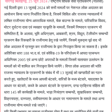
सारंगढ़ बिलाईगढ़, 25 जून 2024
/ राष्ट्रीय विधिक सेवा प्राधिकरण (नालसा)
नई दिल्ली द्वारा 13 जुलाई 2024 को सभी मामलों पर नेशनल लोक अदालत का
आयोजन किया जाना निर्धारित किया है, जिसमें सिविल और राजस्व न्यायालयों में
लम्बित राजीनामा योग्य आपराधिक मामले, चेक बाउन्स के मामले, पारिवारिक विवाद,
मोटर दुर्घटना दावा एवं व्यवहार प्रकृृति के मामलों, जिसमें निष्पादन प्रकरण भी
सम्मिलित हैं, के अलावा, भूमि अधिग्रहण, आबकारी, श्रम, विद्युत, टेलीफोन सम्बन्धी
प्रकरण बैंक रिकव्हरी के राजीनामा हेतु रखे जायेंगें, जिसमें मुकद्मा पूर्व वाद भी
लोक अदालत में प्रस्तुत कर राजीनामा के द्वारा निराकृत किया जा सकता है। इसके
अतिरिक्त धारा 188 भा.द.सं. एवं कोविड-19 के परिप्रेक्ष्य में आपदा प्रबन्धन
अधिनियम 2005 एवं अन्य छोटे अपराधों के मामलों जिसमें यातायात उल्लंघन के
मामलों को भी शामिल कर निराकृत किये जायेंगे। विगत लोक अदालत की भांति
राजस्व न्यायालय के प्रकरणों के संबंध में भी 13 जुलाई को खण्डपीठों का गठन
करते हुए, खातेदारों के मध्य आपसी बंटवारे, वारिसों के मध्य बंटवारे, याददाश्त के
आधार पर बंटवारे, कब्जे के आधार बंटवारे के प्रकरण, दण्ड प्रक्रिया संहिता की
धारा 145 की कार्यवाही के मामले, भाड़ा नियंत्रण सम्बन्धी, सुखाधिकार सम्बन्धी,
विक्रयपत्र, दानपत्र, वसीयतनामा के आधार पर नामान्तरण के मामले तथा अन्य
राजीनामा योग्य मामले रखे जाएंगे।
यदि किसी पक्षकार का मामला राजीनामा योग्य है तथा वह आयोजित होने वाली इस