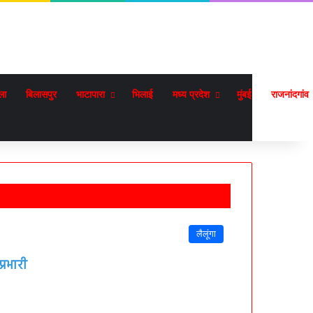
ला
बिलासपुर
भाटापारा
भिलाई
मध्य प्रदेश
मुंबई
राजनांदगांव
लैलूंगा
्रभारी