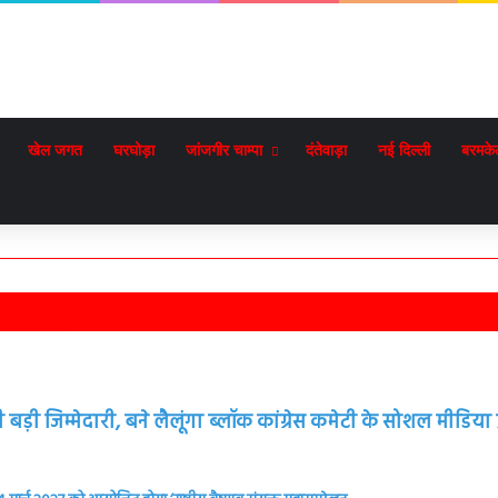
खेल जगत
घरघोड़ा
जांजगीर चाम्पा
दंतेवाड़ा
नई दिल्ली
बरमके
़ी जिम्मेदारी, बने लैलूंगा ब्लॉक कांग्रेस कमेटी के सोशल मीडिया प