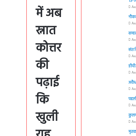
13-14
में अब
Au
नौकर
स्नात
Au
समाज
Au
कोत्तर
संत 
Au
की
डीपी
Au
पढ़ाई
अवैध
Au
कि
पहली
Au
खुली
कुलग
Au
राह…
मृतक 