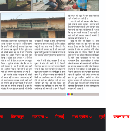
ला
बिलासपुर
भाटापारा
भिलाई
मध्य प्रदेश
मुंबई
राजनांदगांव