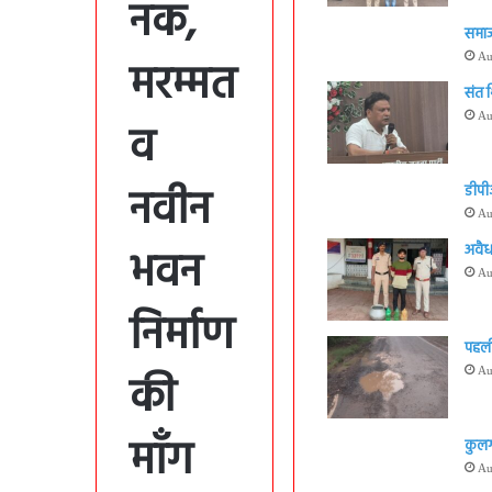
नक,
समाज
Au
मरम्मत
संत 
Au
व
नवीन
डीपी
Au
भवन
अवैध
Au
निर्माण
पहली
की
Au
माँग
कुलग
Au