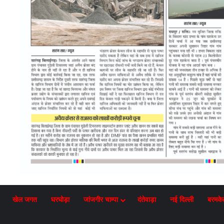
खेल जगत
घरघोड़ा
जांजगीर चाम्पा
दंतेवाड़ा
नई दिल्ली
बरमके