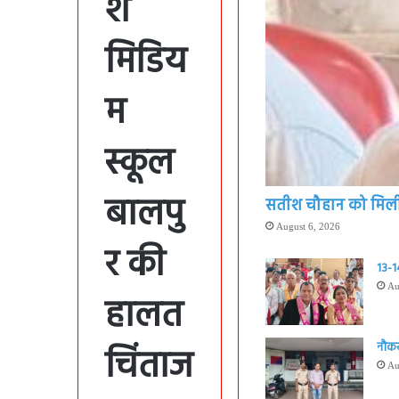
श
मिडिय
म
स्कूल
बालपु
सतीश चौहान को मिली बड
August 6, 2026
र की
13-14
Au
हालत
नौकर
चिंताज
Au