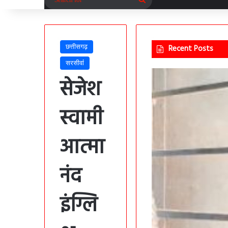
for
छत्तीसगढ़
Recent Posts
सरसीवांं
सेजेश
स्वामी
आत्मा
नंद
इंग्लि