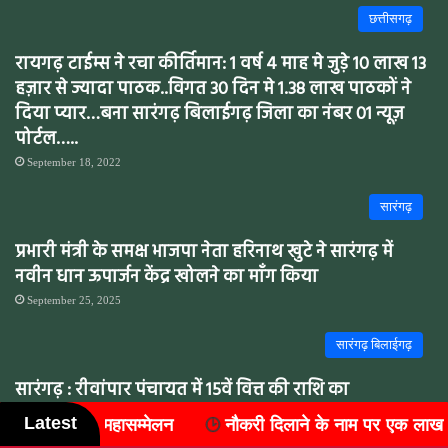
छत्तीसगढ़
रायगढ़ टाईम्स ने रचा कीर्तिमान: 1 वर्ष 4 माह मे जुड़े 10 लाख 13
हज़ार से ज्यादा पाठक..विगत 30 दिन मे 1.38 लाख पाठकों ने
दिया प्यार…बना सारंगढ़ बिलाईगढ़ जिला का नंबर 01 न्यूज़
पोर्टल…..
September 18, 2022
सारंगढ़
प्रभारी मंत्री के समक्ष भाजपा नेता हरिनाथ खुटे ने सारंगढ़ में
नवीन धान ऊपार्जन केंद्र खोलने का माँग किया
September 25, 2025
सारंगढ़ बिलाईगढ़
सारंगढ़ : रीवांपार पंचायत में 15वें वित्त की राशि का
‘बंदरबांट’,फर्जी बिलों के सहारे लाखों का गबन
Latest
लाने के नाम पर एक लाख की ठगी, एक साल से फरार आरोपी कोरबा से ग
February 25, 2026