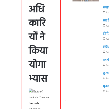
अधि
समाज
Au
कारि
संत 
Au
यों ने
डीपी
Au
किया
अवैध
Au
योगा
पहली
Au
कुलग
भ्यास
Au
मृतक 
Au
Santosh
Chauhan