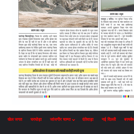
खेल जगत
घरघोड़ा
जांजगीर चाम्पा
दंतेवाड़ा
नई दिल्ली
बरमके