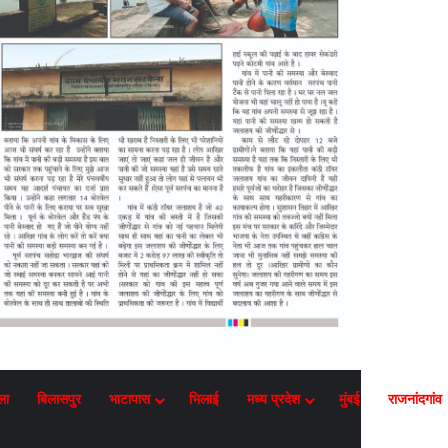
ला
बिलासपुर
भाटापारा
भिलाई
मध्य प्रदेश
मुंबई
राजनांदगांव