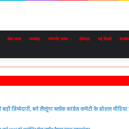
खेल जगत
घरघोड़ा
जांजगीर चाम्पा
दंतेवाड़ा
नई दिल्ली
बरमके
़ी जिम्मेदारी, बने लैलूंगा ब्लॉक कांग्रेस कमेटी के सोशल मीडिया प