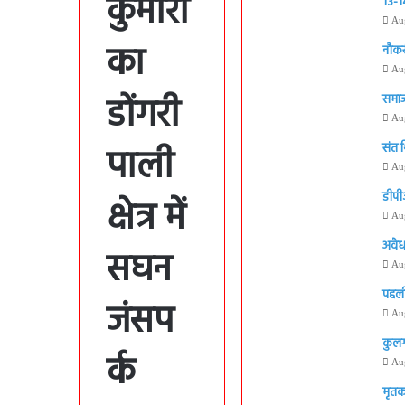
कुमारी
13-14
Au
का
नौकर
Au
डोंगरी
समाज
Au
पाली
संत 
Au
डीपी
क्षेत्र में
Au
अवैध
सघन
Au
पहली
जंसप
Au
कुलग
र्क
Au
मृतक 