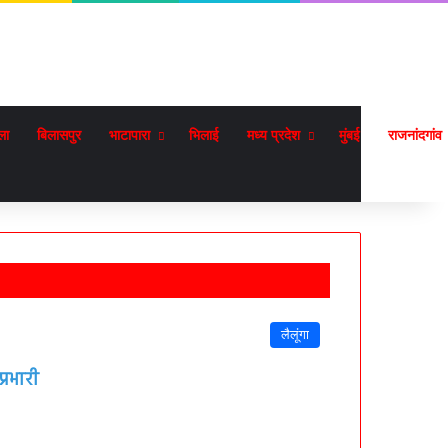
ला
बिलासपुर
भाटापारा
भिलाई
मध्य प्रदेश
मुंबई
राजनांदगांव
लैलूंगा
्रभारी