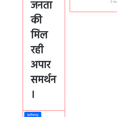
जनता
Au
की
मिल
रही
अपार
समर्थन
।
छत्तीसगढ़