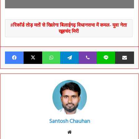
रिकॉर्ड तोड़ मतों से खिलेगा बिलाईगढ़ विधानसभा में कमल- युवा नेता
खूबचंद मिरी
Facebook
X
WhatsApp
Telegram
Viber
Line
Share v
Santosh Chauhan
Website