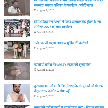
संत शिरोमणि रविदास जी की 650वीं जयंती पर जिलेभर में होंगे
समरसता संकल्प अभियान के कार्यक्रम : ज्योति पटेल
August 3, 2026
डीपीआईएएफ ने दिल्ली में किया कल्चरल एंड टूरिज्म शिखर
सम्मेलन 2026 का भव्य आयोजन
August 2, 2026
अवैध कच्ची महुआ शराब पर पुलिस की कार्रवाई
August 2, 2026
पहली ही बारिश में PMGSY सड़क की खुली पोल
August 2, 2026
कुलगाम आतंकी हमले में छत्तीसगढ़ के दो युवकों की मौत पर
केंद्र सरकार को घेरा – रमेश खूंटे
August 2, 2026
मृतक की पत्नी ने एसपी से लगाई गुहार, कहा—निष्पक्ष जांच कर