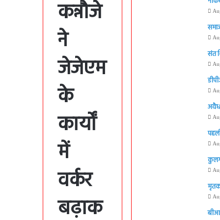
नौकर
कन्नौजे
Au
समाज
ने
Au
संत 
जेजेएम
Au
डीपी
के
Au
अवैध
कार्यों
Au
पहली
में
Au
कुलग
वर्कर
Au
मृतक 
बढ़ाक
Au
बीआर