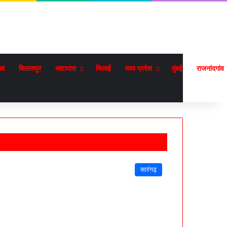
ला
बिलासपुर
भाटापारा
भिलाई
मध्य प्रदेश
मुंबई
राजनांदगांव
सारंगढ़