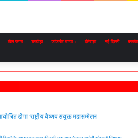
खेल जगत
घरघोड़ा
जांजगीर चाम्पा
दंतेवाड़ा
नई दिल्ली
बरमके
योजित होगा ‘राष्ट्रीय वैष्णव संयुक्त महासम्मेलन