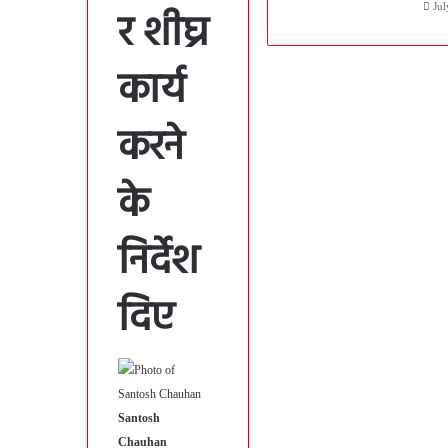
Jul
र शीघ्र
कार्य
करने
के
निर्देश
दिए
Santosh
Chauhan