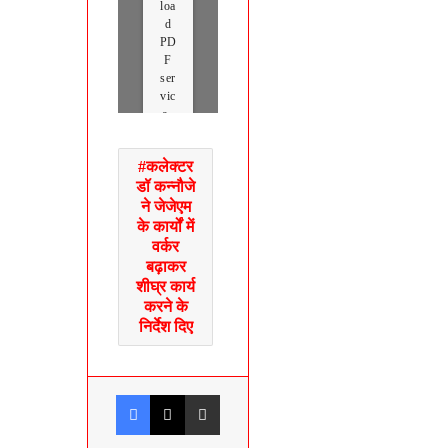
loa
d
PD
F
ser
vic
e..
कलेक्टर
डॉ कन्नौजे
ने जेजेएम
के कार्यों में
वर्कर
बढ़ाकर
शीघ्र कार्य
करने के
निर्देश दिए
Facebook
X
Share via Email