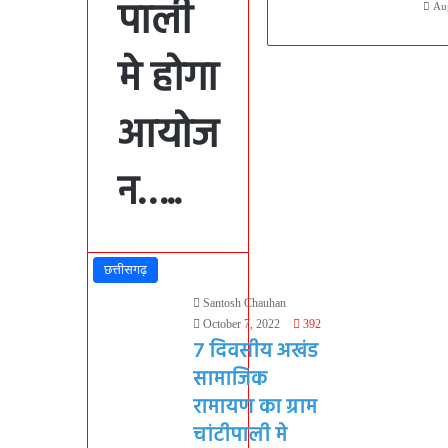
पाली
Au
मे होगा
आयोज
न…..
छत्तीसगढ़
Santosh Chauhan
October 7, 2022
392
7 दिवसीय अखंड
सामाजिक
रामायण का ग्राम
चांटीपाली मे