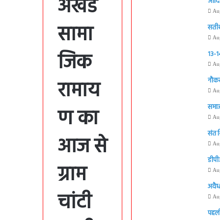
अखंड
आदिवा
Au
सामा
सतीश 
Au
जिक
13-14
Au
रामाय
नौकर
Au
समाज
ण का
Au
संत 
आज से
Au
डीपी
ग्राम
Au
अवैध
चांटी
Au
पहली