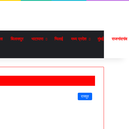
ला
बिलासपुर
भाटापारा
भिलाई
मध्य प्रदेश
मुंबई
राजनांदगांव
रायपुर