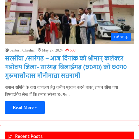
छत्तीसगढ़
Santosh Chauhan
May 27, 2024
550
सरसींवा /सारंगढ़ – आज दिनांक को श्रीमान् कलेक्टर
महोदय जिला- सारंगढ़ बिलाईगढ़ (छ०ग०) को छ०ग०
गुरूघासीदास मीनीमाता सतनामी
समाज समिति के द्वारा कार्यलय हेतु जमीन प्रदान करने बाबत् ज्ञापन सौंपा गया
विषयातंर्गत लेख हैं कि हमारा संस्था छ०ग०…
Read More »
Recent Posts