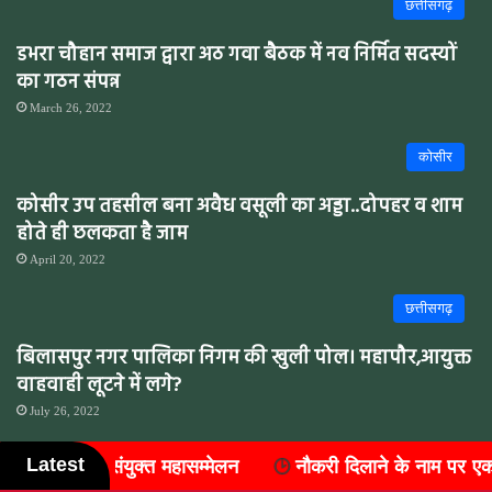
छत्तीसगढ़
डभरा चौहान समाज द्वारा अठ गवा बैठक में नव निर्मित सदस्यों
का गठन संपन्न
March 26, 2022
कोसीर
कोसीर उप तहसील बना अवैध वसूली का अड्डा..दोपहर व शाम
होते ही छलकता है जाम
April 20, 2022
छत्तीसगढ़
बिलासपुर नगर पालिका निगम की खुली पोल। महापौर,आयुक्त
वाहवाही लूटने में लगे?
July 26, 2022
Latest
ौकरी दिलाने के नाम पर एक लाख की ठगी, एक साल से फरार आरोपी कोर
सारंगढ़