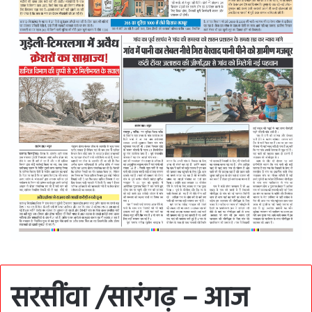
सरसींवा /सारंगढ़ – आज