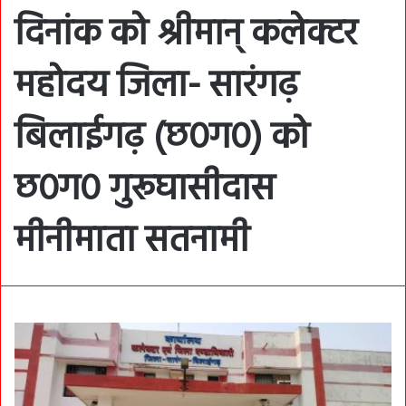
दिनांक को श्रीमान् कलेक्टर
महोदय जिला- सारंगढ़
बिलाईगढ़ (छ०ग०) को
छ०ग० गुरूघासीदास
मीनीमाता सतनामी