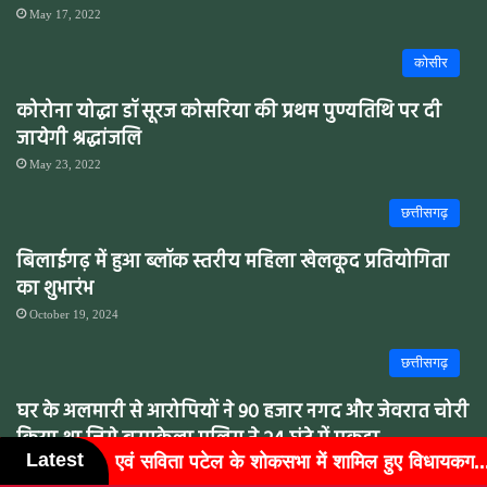
May 17, 2022
कोसीर
कोरोना योद्धा डॉ सूरज कोसरिया की प्रथम पुण्यतिथि पर दी
जायेगी श्रद्धांजलि
May 23, 2022
छत्तीसगढ़
बिलाईगढ़ में हुआ ब्लॉक स्तरीय महिला खेलकूद प्रतियोगिता
का शुभारंभ
October 19, 2024
छत्तीसगढ़
घर के अलमारी से आरोपियों ने 90 हजार नगद और जेवरात चोरी
किया था जिसे बरमकेला पुलिस ने 24 घंटे में पकड़ा
Latest
भा में शामिल हुए विधायकग...
बुजुर्गों के चेहरों पर लौटी मुस्कान,
March 2, 2022