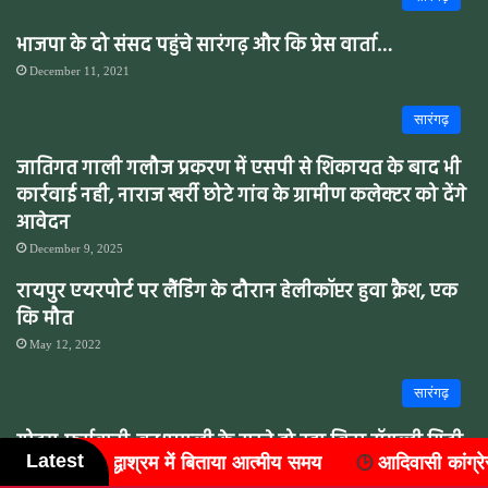
भाजपा के दो संसद पहुंचे सारंगढ़ और कि प्रेस वार्ता…
December 11, 2021
सारंगढ़
जातिगत गाली गलौज प्रकरण में एसपी से शिकायत के बाद भी
कार्रवाई नही, नाराज खर्री छोटे गांव के ग्रामीण कलेक्टर को देंगे
आवेदन
December 9, 2025
रायपुर एयरपोर्ट पर लैंडिंग के दौरान हेलीकॉप्टर हुवा क्रैश, एक
कि मौत
May 12, 2022
सारंगढ़
गोड़म-फर्सवानी-बन्धापाली के रास्ते हो रहा बिना रॉयल्टी गिट्टी
Latest
 समय
आदिवासी कांग्रेस में संगठन विस्तार, जिले के सात ब्लॉकों में
और रेत का परिवहन…प्रशासन को खबर नही या जानबूझकर