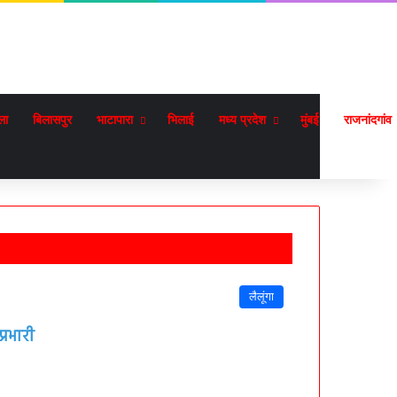
ला
बिलासपुर
भाटापारा
भिलाई
मध्य प्रदेश
मुंबई
राजनांदगांव
लैलूंगा
्रभारी