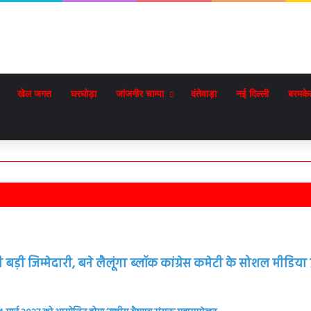
खेल जगत
घरघोड़ा
जांजगीर चाम्पा
दंतेवाड़ा
नई दिल्ली
बरमके
़ी जिम्मेदारी, बने लैलूंगा ब्लॉक कांग्रेस कमेटी के सोशल मीडिया प