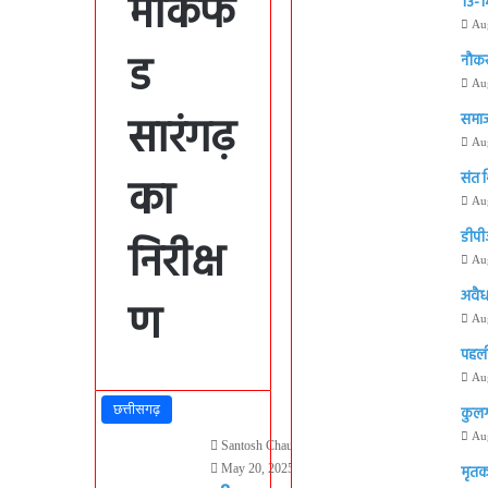
मार्कफे
13-14
Au
ड
नौकर
Au
सारंगढ़
समाज
Au
का
संत 
Au
डीपी
निरीक्ष
Au
अवैध
ण
Au
पहली
Au
छत्तीसगढ़
कुलग
Au
Santosh Chauhan
May 20, 2025
473
मृतक 