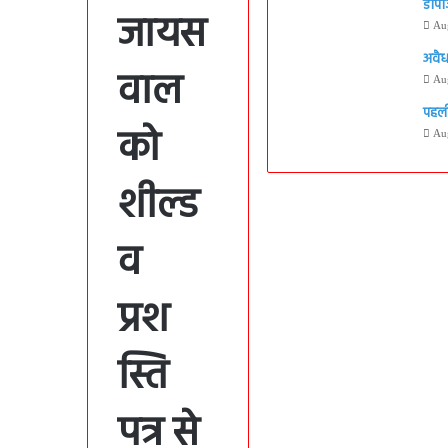
डीपी
जायस
Au
अवैध
वाल
Au
पहली
को
Au
शील्ड
व
प्रश
स्ति
पत्र से