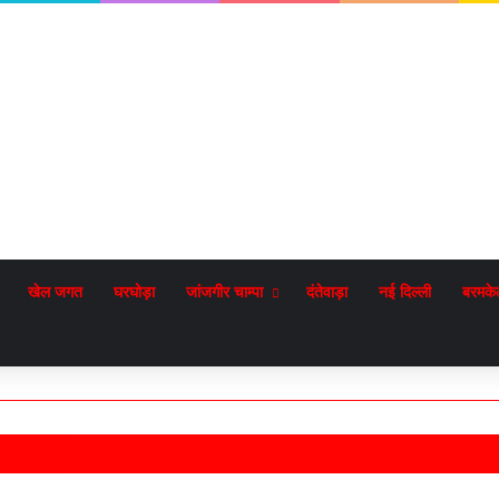
खेल जगत
घरघोड़ा
जांजगीर चाम्पा
दंतेवाड़ा
नई दिल्ली
बरमके