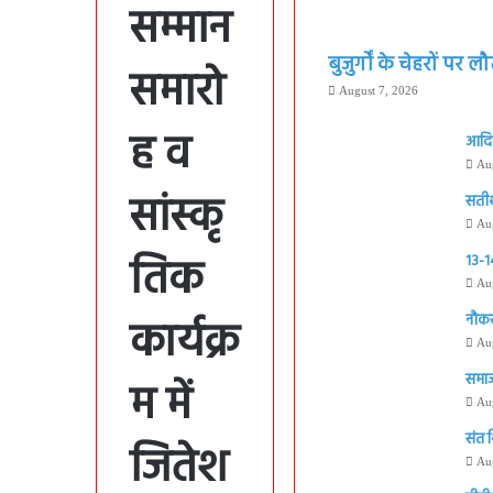
सम्मान
बुजुर्गों के चेहरों पर 
समारो
August 7, 2026
ह व
आदिवा
Au
सांस्कृ
सतीश 
Au
तिक
13-14
Au
कार्यक्र
नौकर
Au
समाज
म में
Au
संत 
जितेश
Au