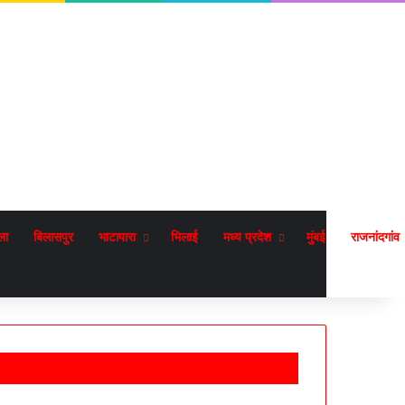
ला
बिलासपुर
भाटापारा
भिलाई
मध्य प्रदेश
मुंबई
राजनांदगांव