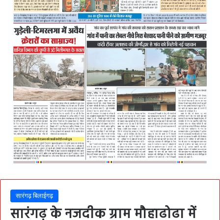
सारंगढ़ बिलाईगढ़
सारंगढ़ के नजदीक ग्राम मौहाढोढा में