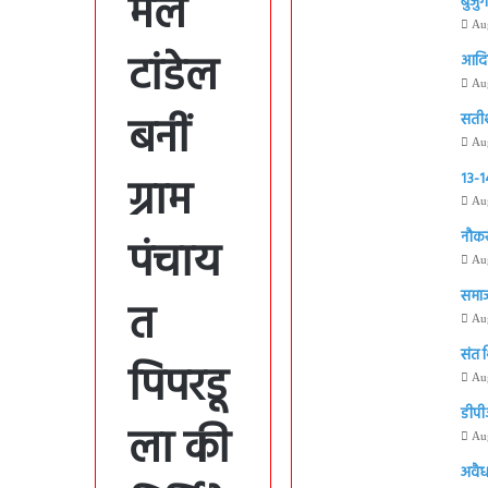
मल
बुजुर
Au
टांडेल
आदिवा
Au
बनीं
सतीश 
Au
ग्राम
13-14
Au
नौकर
पंचाय
Au
समाज
त
Au
संत 
पिपरडू
Au
डीपी
ला की
Au
अवैध