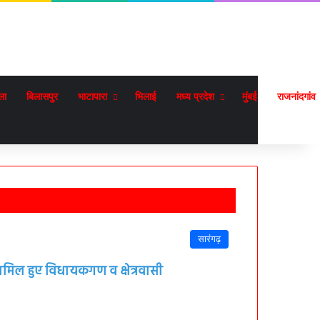
ला
बिलासपुर
भाटापारा
भिलाई
मध्य प्रदेश
मुंबई
राजनांदगांव
सारंगढ़
शामिल हुए विधायकगण व क्षेत्रवासी