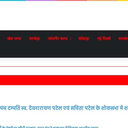
खेल जगत
घरघोड़ा
जांजगीर चाम्पा
दंतेवाड़ा
नई दिल्ली
बरमके
 सरपंच दम्पति स्व. देवनारायण पटेल एवं सविता पटेल के शोकसभा में 