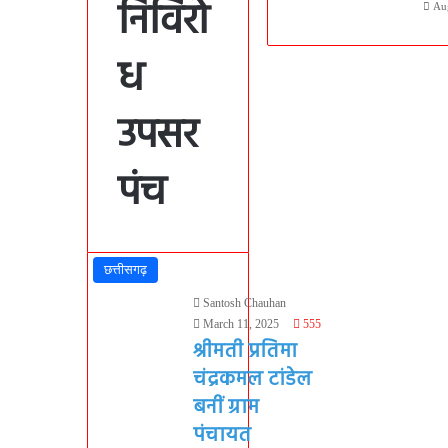
निर्विरो
Au
ध
उपसर
पंच
छत्तीसगढ़
Santosh Chauhan
March 11, 2025
555
श्रीमती प्रतिमा
चंद्रकमल टांडेल
बनीं ग्राम
पंचायत