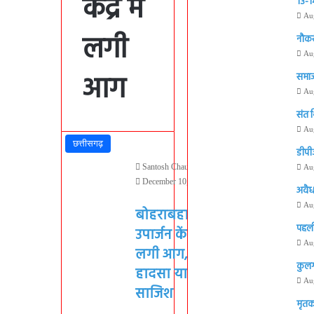
केंद्र में
13-14
Au
लगी
नौकर
Au
आग
समाज
Au
संत 
Au
छत्तीसगढ़
डीपी
Santosh Chauhan
Au
December 10, 2024
अवैध
681
Au
बोहराबहाल
पहली
उपार्जन केंद्र में
Au
लगी आग,
कुलग
हादसा या
Au
साजिश
मृतक 