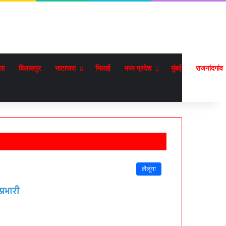
ला
बिलासपुर
भाटापारा
भिलाई
मध्य प्रदेश
मुंबई
राजनांदगांव
लैलूंगा
्रभारी