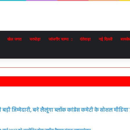
खेल जगत
घरघोड़ा
जांजगीर चाम्पा
दंतेवाड़ा
नई दिल्ली
बरमके
़ी जिम्मेदारी, बने लैलूंगा ब्लॉक कांग्रेस कमेटी के सोशल मीडिया प