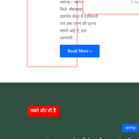
सारंगढ। सारंगढ़ बिलाईगढ़
Au
जिले बोहराबहाल उप
उपार्जन केंद्र में दरमियानी
रात आग लगने की घटना
सामने आई है, इस
आगजनी…
Read More »
खबरे और भी है
सारंगढ़