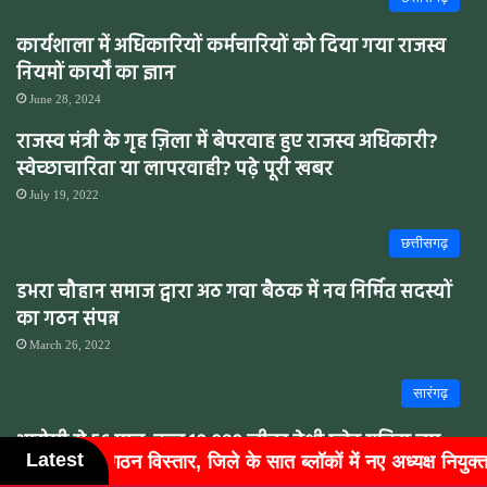
कार्यशाला में अधिकारियों कर्मचारियों को दिया गया राजस्व
नियमों कार्यों का ज्ञान
June 28, 2024
राजस्व मंत्री के गृह ज़िला में बेपरवाह हुए राजस्व अधिकारी?
स्वेच्छाचारिता या लापरवाही? पढ़े पूरी खबर
July 19, 2022
छत्तीसगढ़
डभरा चौहान समाज द्वारा अठ गवा बैठक में नव निर्मित सदस्यों
का गठन संपन्न
March 26, 2022
सारंगढ़
आरोपी से 56 पाव, कुल 10.080 लीटर देशी प्लेन मदिरा जप्त,
Latest
 ब्लॉकों में नए अध्यक्ष नियुक्त
सतीश चौहान को मिली बड़ी जिम्मेद
कीमत ₹4,480