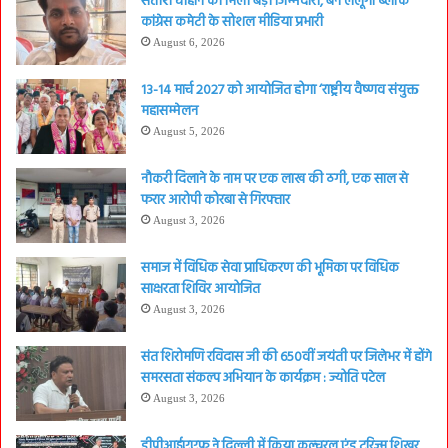
सतीश चौहान को मिली बड़ी जिम्मेदारी, बने लैलूंगा ब्लॉक
कांग्रेस कमेटी के सोशल मीडिया प्रभारी
August 6, 2026
13-14 मार्च 2027 को आयोजित होगा ‘राष्ट्रीय वैष्णव संयुक्त
महासम्मेलन
August 5, 2026
नौकरी दिलाने के नाम पर एक लाख की ठगी, एक साल से
फरार आरोपी कोरबा से गिरफ्तार
August 3, 2026
समाज में विधिक सेवा प्राधिकरण की भूमिका पर विधिक
साक्षरता शिविर आयोजित
August 3, 2026
संत शिरोमणि रविदास जी की 650वीं जयंती पर जिलेभर में होंगे
समरसता संकल्प अभियान के कार्यक्रम : ज्योति पटेल
August 3, 2026
डीपीआईएएफ ने दिल्ली में किया कल्चरल एंड टूरिज्म शिखर