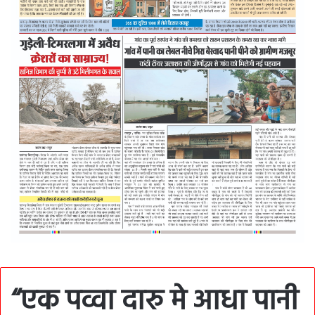
“एक पव्वा दारु मे आधा पानी