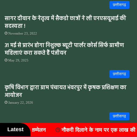
छत्तीसगढ़
सागर दीवान के नेतृत्व में सैकडो छात्रों ने ली एनएसयूआई की
सदस्यता !
November 23, 2022
31 मई से प्रारंभ होगा निशुल्क ब्यूटी पार्लर कोर्स सिर्फ ग्रामीण
महिलाएं करा सकते हैं पंजीयन
May 29, 2025
छत्तीसगढ़
कृषि विभाग द्वारा ग्राम पंचायत भंवरपुर में कृषक प्रशिक्षण का
आयोजन
January 22, 2026
छत्तीसगढ़
Latest
री दिलाने के नाम पर एक लाख की ठगी, एक साल से फरार आरोपी कोरब
विप्र फाउंडेशन ने किया सत्यनारायण शर्मा का सम्मान समारोह