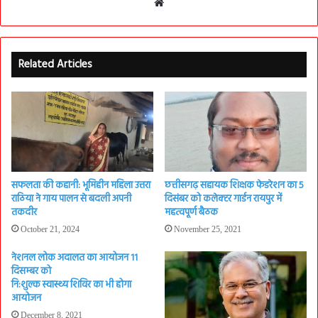
Website
Related Articles
सफलता की कहानी: भूमिहीन महिला उत्तरा
छत्तीसगढ़ सहायक शिक्षक फेडरेशन का 5
राठिया ने गाय पालन से बदली अपनी
दिसंबर को कलेक्टर गार्डन रायपुर में
तकदीर
महत्वपूर्ण बैठक
October 21, 2024
November 25, 2021
नेशनल लोक अदालत का आयोजन 11
दिसम्बर को
नि:शुल्क स्वास्थ्य शिविर का भी होगा
आयोजन
December 8, 2021