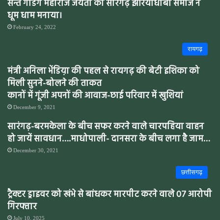
सन्त गाडगे महाराज जयंती को सारँगढ़ झेरियाधोबी समाज ने
धूम धाम मनाया।
February 24, 2022
रायगढ़
मंत्री अनिला भेंडिय़ा की पहल से रायगढ़ की बेटी इशिका को
मिली सुनने-बोलने की ताकत
कानों में गूंजी अपनों की आवाज-छाई परिवार में खुशियां
December 9, 2021
सारंगढ़-बरमकेला के बीच सफर करने वाले चारपहिया वाहन
हो जायें सावधान….माधोपाली- दानसरा के बीच लगा है जाम…
December 30, 2021
छत्तीसगढ़
ट्रैक्टर ड्राइवर को खंभे से बांधकर मारपीट करने वाले 07 आरोपी
गिरफ्तार
July 10, 2025