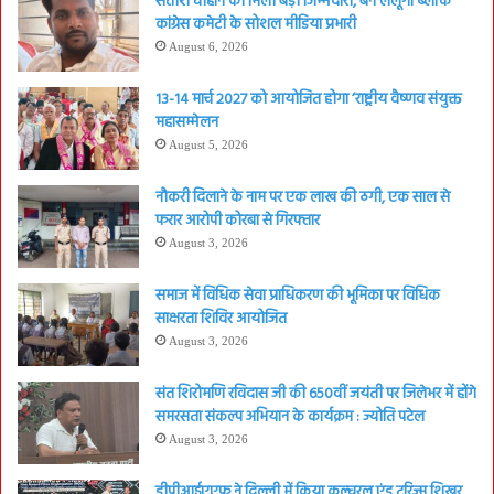
सतीश चौहान को मिली बड़ी जिम्मेदारी, बने लैलूंगा ब्लॉक
कांग्रेस कमेटी के सोशल मीडिया प्रभारी
August 6, 2026
13-14 मार्च 2027 को आयोजित होगा ‘राष्ट्रीय वैष्णव संयुक्त
महासम्मेलन
August 5, 2026
नौकरी दिलाने के नाम पर एक लाख की ठगी, एक साल से
फरार आरोपी कोरबा से गिरफ्तार
August 3, 2026
समाज में विधिक सेवा प्राधिकरण की भूमिका पर विधिक
साक्षरता शिविर आयोजित
August 3, 2026
संत शिरोमणि रविदास जी की 650वीं जयंती पर जिलेभर में होंगे
समरसता संकल्प अभियान के कार्यक्रम : ज्योति पटेल
August 3, 2026
डीपीआईएएफ ने दिल्ली में किया कल्चरल एंड टूरिज्म शिखर