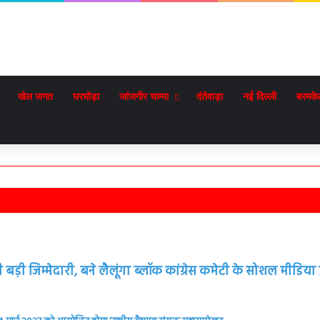
खेल जगत
घरघोड़ा
जांजगीर चाम्पा
दंतेवाड़ा
नई दिल्ली
बरमके
़ी जिम्मेदारी, बने लैलूंगा ब्लॉक कांग्रेस कमेटी के सोशल मीडिया प