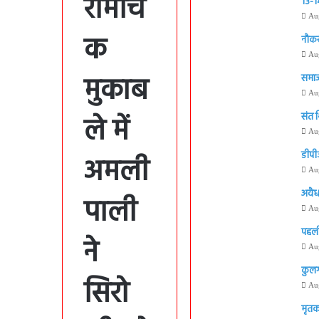
रोमांच
13-14
Au
क
नौकर
Au
मुकाब
समाज
Au
ले में
संत 
Au
डीपी
अमली
Au
अवैध
पाली
Au
पहली
ने
Au
कुलग
सिरो
Au
मृतक 