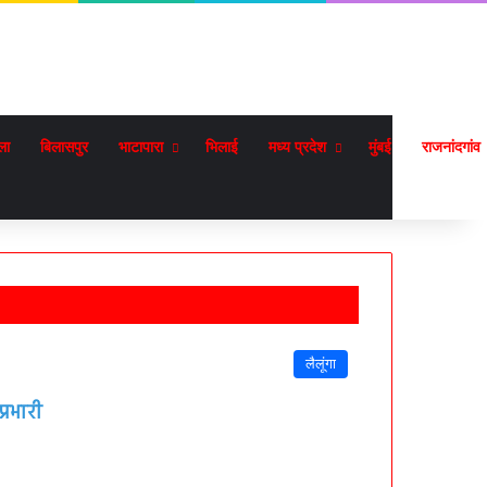
ला
बिलासपुर
भाटापारा
भिलाई
मध्य प्रदेश
मुंबई
राजनांदगांव
लैलूंगा
्रभारी