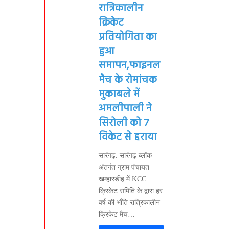
रात्रिकालीन
क्रिकेट
प्रतियोगिता का
हुआ
समापन,फाइनल
मैच के रोमांचक
मुकाबले में
अमलीपाली ने
सिरोली को 7
विकेट से हराया
सारंगढ़. सारंगढ़ ब्लॉक
अंतर्गत ग्राम पंचायत
खम्हारडीह में KCC
क्रिकेट समिति के द्वारा हर
वर्ष की भाँति रात्रिकालीन
क्रिकेट मैच…