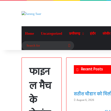
Home
Uncategorized
छत्तीसगढ़
इंदौर
कोसीर
Search
for
फाइन
Recent Posts
ल मैच
सतीश चौहान को मिली बड
के
August 6, 2026