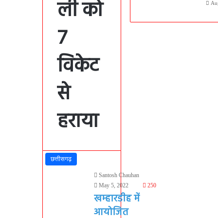
ली को
Au
7
विकेट
से
हराया
छत्तीसगढ़
Santosh Chauhan
May 5, 2022
250
खम्हारडीह में
आयोजित