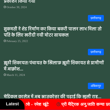
प्रकाशन किया गया
October 30, 2024
छत्तीसगढ़
सुकमती ने शेड निर्माण कर किया बकरी पालन लाभ मिला तो
पति के लिए खरीदी नयी मोटर सायकल
February 25, 2022
छत्तीसगढ़
झूठी शिकायत! पंचायत के खिलाफ़ झूठी शिकायत से ग्रामीणों
में आक्रोश…
March 11, 2024
अंबिकापुर
मेडिकल कालेज में अब स्नातकोत्तर की पढ़ाई कि खुली राह…
Latest
ी मैट्रिक अनु.जाति कन्या छात्रावास - छिन्द में विश्व आदिवासी दिवस के
November 22, 2021