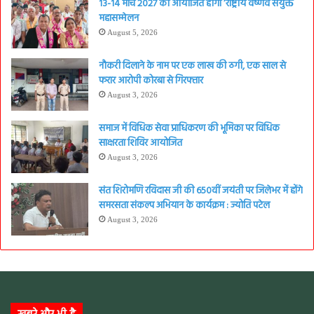
13-14 मार्च 2027 को आयोजित होगा ‘राष्ट्रीय वैष्णव संयुक्त
महासम्मेलन
August 5, 2026
नौकरी दिलाने के नाम पर एक लाख की ठगी, एक साल से
फरार आरोपी कोरबा से गिरफ्तार
August 3, 2026
समाज में विधिक सेवा प्राधिकरण की भूमिका पर विधिक
साक्षरता शिविर आयोजित
August 3, 2026
संत शिरोमणि रविदास जी की 650वीं जयंती पर जिलेभर में होंगे
समरसता संकल्प अभियान के कार्यक्रम : ज्योति पटेल
August 3, 2026