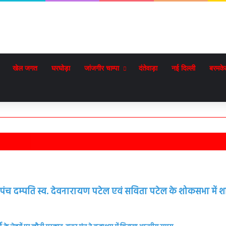
खेल जगत
घरघोड़ा
जांजगीर चाम्पा
दंतेवाड़ा
नई दिल्ली
बरमके
 सरपंच दम्पति स्व. देवनारायण पटेल एवं सविता पटेल के शोकसभा में 