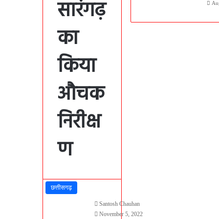
सारंगढ़
Au
का
किया
औचक
निरीक्ष
ण
छत्तीसगढ़
Santosh Chauhan
November 5, 2022