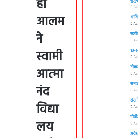
हा
बुजुर
Au
आलम
आदिवा
Au
ने
सतीश 
Au
स्वामी
13-14
Au
नौकर
आत्मा
Au
समाज
नंद
Au
संत 
विद्या
Au
डीपी
लय
Au
अवैध