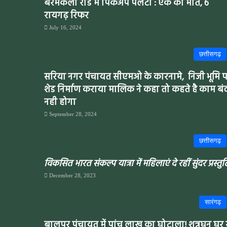
बरमकेला रोड में पिकअप पलटा : एक की मौत, 6
रायगढ़ रिफर
July 16, 2024
छत्तीसगढ़
सरिया नगर पंचायत सीएमओ के कारनामे, निजी भूमि 
शेड निर्माण कराया मालिक ने कहा तो कहते है काम बं
नही होगा
September 28, 2024
छत्तीसगढ़
विकसित भारत संकल्प यात्रा में महिलाएं दे रहीं सुंदर प्रस्तुत
December 28, 2023
सारंगढ़
बालपुर पंचायत में पांच लाख का घोटाला! शत्रुघन घर 