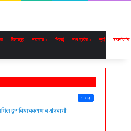
ला
बिलासपुर
भाटापारा
भिलाई
मध्य प्रदेश
मुंबई
राजनांदगांव
सारंगढ़
शामिल हुए विधायकगण व क्षेत्रवासी