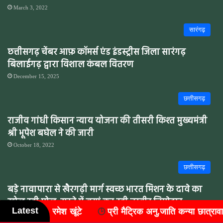
March 3, 2022
सारंगढ़
छत्तीसगढ़ चेंबर आफ़ कॉमर्स एंड इंडस्ट्रीस जिला सारंगढ़
बिलाईगढ़ द्वारा विशाल कंबल वितरण
December 15, 2025
छत्तीसगढ़
राजीव गांधी किसान न्याय योजना की तीसरी किश्त मुख्यमंत्री
श्री भूपेश बघेल ने की जारी
October 18, 2022
छत्तीसगढ़
बड़े नावापारा से खैरगढ़ी मार्ग स्वच्छ भारत मिशन के दावे का
खोल रही पोल ,रास्ते में बयां कर रही तस्वीर,जिम्मेदार
Latest
 अनु.जाति कन्या छात्रावास - छिन्द में विश्व आदिवासी दिवस के अवसर पर
बेसुध,बड़ी बीमारी को न्योता दे रही सड़क