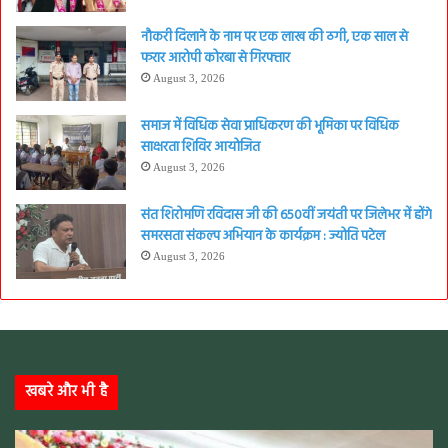
नौकरी दिलाने के नाम पर एक लाख की ठगी, एक साल से
फरार आरोपी कोरबा से गिरफ्तार
August 3, 2026
समाज में विधिक सेवा प्राधिकरण की भूमिका पर विधिक
साक्षरता शिविर आयोजित
August 3, 2026
संत शिरोमणि रविदास जी की 650वीं जयंती पर जिलेभर में होंगे
समरसता संकल्प अभियान के कार्यक्रम : ज्योति पटेल
August 3, 2026
खबरे और भी है