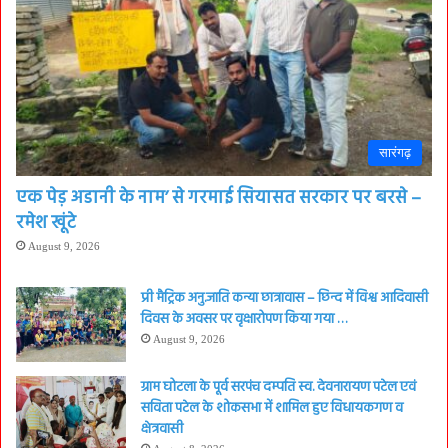
सारंगढ़
एक पेड़ अडानी के नाम’ से गरमाई सियासत सरकार पर बरसे –
रमेश खूंटे
August 9, 2026
प्री मैट्रिक अनु.जाति कन्या छात्रावास – छिन्द में विश्व आदिवासी
दिवस के अवसर पर वृक्षारोपण किया गया …
August 9, 2026
ग्राम घोटला के पूर्व सरपंच दम्पति स्व. देवनारायण पटेल एवं
सविता पटेल के शोकसभा में शामिल हुए विधायकगण व
क्षेत्रवासी