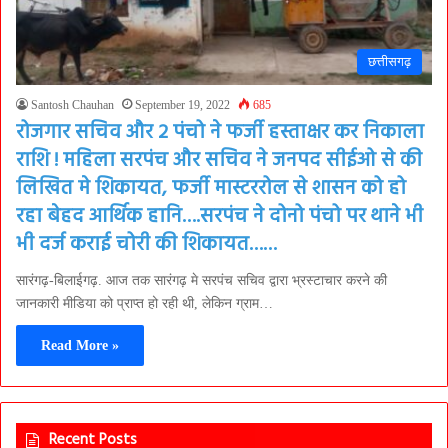
छत्तीसगढ़
Santosh Chauhan
September 19, 2022
685
रोजगार सचिव और 2 पंचो ने फर्जी हस्ताक्षर कर निकाला
राशि ! महिला सरपंच और सचिव ने जनपद सीईओ से की
लिखित मे शिकायत, फर्जी मास्टररोल से शासन को हो
रहा बेहद आर्थिक हानि….सरपंच ने दोनो पंचो पर थाने भी
भी दर्ज कराई चोरी की शिकायत……
सारंगढ़-बिलाईगढ़. आज तक सारंगढ़ मे सरपंच सचिव द्वारा भ्रस्टाचार करने की
जानकारी मीडिया को प्राप्त हो रही थी, लेकिन ग्राम…
Read More »
Recent Posts