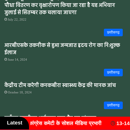
पौधा वितरण कर वृक्षारोपण किया जा रहा है यह अभियान
जुलाई से सितम्बर तक चलाया जाएगा
July 22, 2022
छत्तीसगढ़
आरबीएसके तकनीक से हुआ जन्मजात हृदय रोग का नि:शुल्क
ईलाज
June 14, 2024
छत्तीसगढ़
केंद्रीय टीम करेगी कनकबीरा स्वास्थ्य केंद्र की मानक जांच
October 18, 2024
छत्तीसगढ़
सारँगढ़ एसडीएम आईएएस वासु जैन का ट्रांसफर
Latest
िया प्रभारी
13-14 मार्च 2027 को आयोजित होगा 'राष्ट्रीय वैष्ण
June 7, 2024