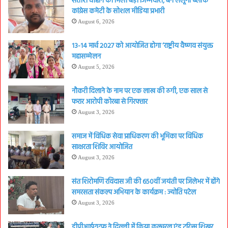
सतीश चौहान को मिली बड़ी जिम्मेदारी, बने लैलूंगा ब्लॉक
कांग्रेस कमेटी के सोशल मीडिया प्रभारी
August 6, 2026
13-14 मार्च 2027 को आयोजित होगा ‘राष्ट्रीय वैष्णव संयुक्त
महासम्मेलन
August 5, 2026
नौकरी दिलाने के नाम पर एक लाख की ठगी, एक साल से
फरार आरोपी कोरबा से गिरफ्तार
August 3, 2026
समाज में विधिक सेवा प्राधिकरण की भूमिका पर विधिक
साक्षरता शिविर आयोजित
August 3, 2026
संत शिरोमणि रविदास जी की 650वीं जयंती पर जिलेभर में होंगे
समरसता संकल्प अभियान के कार्यक्रम : ज्योति पटेल
August 3, 2026
डीपीआईएएफ ने दिल्ली में किया कल्चरल एंड टूरिज्म शिखर