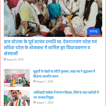
सारंगढ़
ग्राम घोटला के पूर्व सरपंच दम्पति स्व. देवनारायण पटेल एवं
सविता पटेल के शोकसभा में शामिल हुए विधायकगण व
क्षेत्रवासी
August 8, 2026
बुजुर्गों के चेहरों पर लौटी मुस्कान, वक्ता मंच ने वृद्धाश्रम में
बिताया आत्मीय समय
August 7, 2026
आदिवासी कांग्रेस में संगठन विस्तार, जिले के सात ब्लॉकों में
नए अध्यक्ष नियुक्त
August 7, 2026