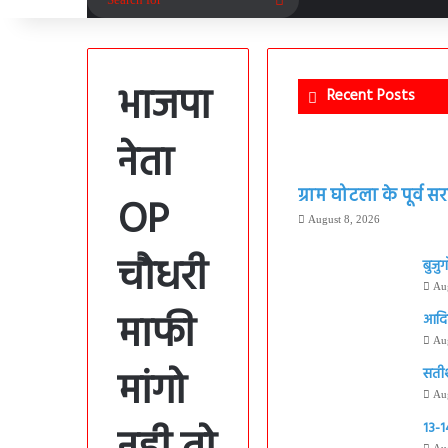
for
भाजपा
Recent Posts
नेता
ग्राम घोटला के पूर्व
OP
August 8, 2026
चौधरी
बुजुर
Au
माफी
आदिवा
Au
मांगो
सतीश 
Au
13-14
Au