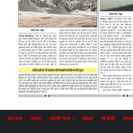
खेल जगत
घरघोड़ा
जांजगीर चाम्पा
दंतेवाड़ा
नई दिल्ली
बरमके