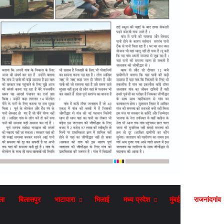
ला
बिलासपुर
भाटापारा
भिलाई
मध्य प्रदेश
मुंबई
राजनांदगांव