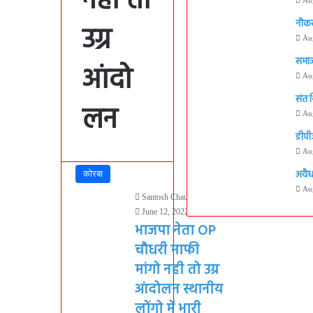
नही तो
नौकर
उग्र
Au
समाज
आंदो
Au
संत 
लन
Au
डीपी
Au
अवैध
कोरबा
Au
Santosh Chauhan
June 12, 2022
1,150
भाजपा नेता OP
चौधरी माफी
मांगो नही तो उग्र
आंदोलन स्थानीय
लोंगो में भारी