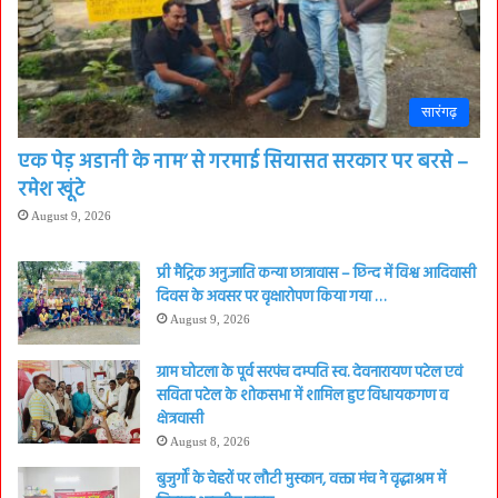
सारंगढ़
एक पेड़ अडानी के नाम’ से गरमाई सियासत सरकार पर बरसे –
रमेश खूंटे
August 9, 2026
प्री मैट्रिक अनु.जाति कन्या छात्रावास – छिन्द में विश्व आदिवासी
दिवस के अवसर पर वृक्षारोपण किया गया …
August 9, 2026
ग्राम घोटला के पूर्व सरपंच दम्पति स्व. देवनारायण पटेल एवं
सविता पटेल के शोकसभा में शामिल हुए विधायकगण व
क्षेत्रवासी
August 8, 2026
बुजुर्गों के चेहरों पर लौटी मुस्कान, वक्ता मंच ने वृद्धाश्रम में