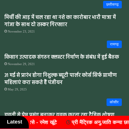
छत्तीसगढ़
मिर्ची की आड़ में चल रहा था नशे का कारोबार भारी मात्रा में
गांजा के साथ दो तस्कर गिरफ्तार
November 23, 2021
रायगढ़
किसान उत्पादक संगठन क्लस्टर निर्माण के संबंध में हुई बैठक
November 29, 2021
31 मई से प्रारंभ होगा निशुल्क ब्यूटी पार्लर कोर्स सिर्फ ग्रामीण
महिलाएं करा सकते हैं पंजीयन
May 29, 2025
कोसीर
युवती से प्रेम प्रसंग बनाकर युवक करता रहा दैहिक शोषण,
Latest
्री मैट्रिक अनु.जाति कन्या छात्रावास - छिन्द में विश्व आदिवासी दिवस
युवती की सगाई तोड़वाई किया गाली गलौच मारपीट …..
March 2, 2022