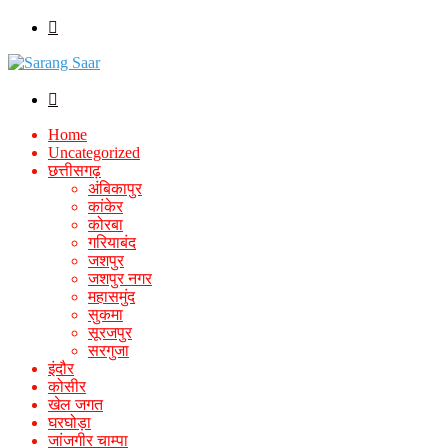
Menu
Log
In
Home
Uncategorized
छत्तीसगढ़
अंबिकापुर
कांकेर
कोरबा
गरियाबंद
जशपुर
जशपुर नगर
महासमुंद
सुकमा
सूरजपुर
सरगुजा
इंदौर
कोसीर
खेल जगत
घरघोड़ा
जांजगीर चाम्पा