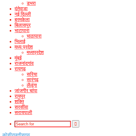
डभरा
दंतेवाड़ा
नई दिल्ली
बरमकेला
बिलासपुर
भाटापारा
भाठापारा
भिलाई
मध्य प्रदेश
मध्यप्रदेश
मुंबई
राजनांदगांव
रायगढ़
सरिया
सारंगढ़
लैलूंगा
जांजगीर चांपा
रायपुर
शक्ति
सरसींवा
सरायपाली
Search
for
कोसीर
छत्तीसगढ़