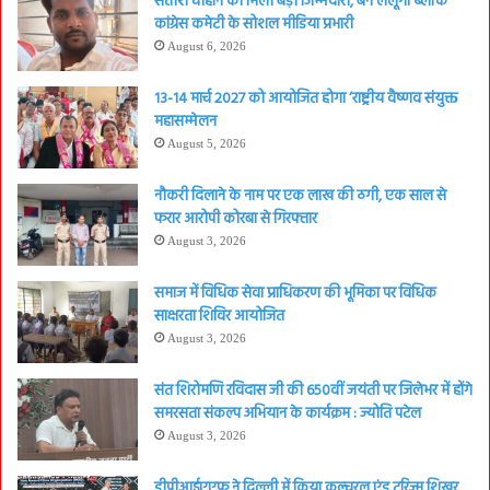
सतीश चौहान को मिली बड़ी जिम्मेदारी, बने लैलूंगा ब्लॉक
कांग्रेस कमेटी के सोशल मीडिया प्रभारी
August 6, 2026
13-14 मार्च 2027 को आयोजित होगा ‘राष्ट्रीय वैष्णव संयुक्त
महासम्मेलन
August 5, 2026
नौकरी दिलाने के नाम पर एक लाख की ठगी, एक साल से
फरार आरोपी कोरबा से गिरफ्तार
August 3, 2026
समाज में विधिक सेवा प्राधिकरण की भूमिका पर विधिक
साक्षरता शिविर आयोजित
August 3, 2026
संत शिरोमणि रविदास जी की 650वीं जयंती पर जिलेभर में होंगे
समरसता संकल्प अभियान के कार्यक्रम : ज्योति पटेल
August 3, 2026
डीपीआईएएफ ने दिल्ली में किया कल्चरल एंड टूरिज्म शिखर