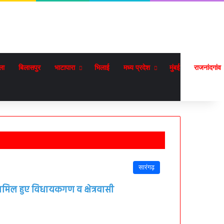
ला
बिलासपुर
भाटापारा
भिलाई
मध्य प्रदेश
मुंबई
राजनांदगांव
सारंगढ़
शामिल हुए विधायकगण व क्षेत्रवासी