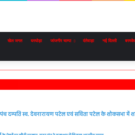
खेल जगत
घरघोड़ा
जांजगीर चाम्पा
दंतेवाड़ा
नई दिल्ली
बरमके
 सरपंच दम्पति स्व. देवनारायण पटेल एवं सविता पटेल के शोकसभा में 