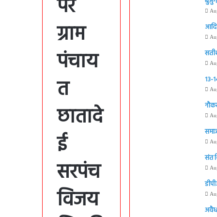
पर
बुजुर
Au
ग्राम
आदिवा
Au
पंचाय
सतीश 
Au
त
13-14
Au
नौकर
छातादे
Au
समाज
ई
Au
संत 
सरपंच
Au
डीपी
विजय
Au
अवैध