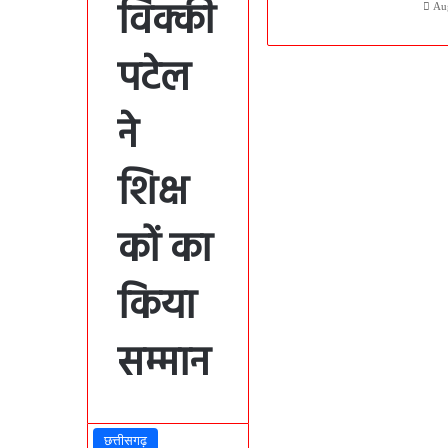
विक्की
Au
पटेल
ने
शिक्ष
कों का
किया
सम्मान
छत्तीसगढ़