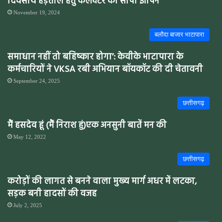
दिवसीय हड़ताल हेतु कलेक्टर को सौंपा ज्ञापन
November 19, 2024
बलौदा बाजार भाटापारा
समाधान नहीं तो बहिष्कार होगा’: केवीके भाटापारा के
कर्मचारियों ने VKSA रबी अभियान बॉयकॉट की दी चेतावनी
September 24, 2025
छत्तीसगढ़
मैं हसदेव हूं (मैं निराश हुं)एक अनसुनी बातें मन की
May 12, 2022
छत्तीसगढ़
करोड़ों की लागत से बनने वाला मुख्य मार्ग अधर में लटका,
सड़क बनी हादसों की वजह
July 2, 2025