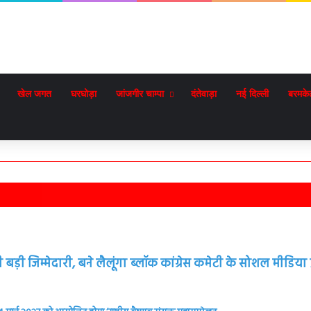
खेल जगत
घरघोड़ा
जांजगीर चाम्पा
दंतेवाड़ा
नई दिल्ली
बरमके
़ी जिम्मेदारी, बने लैलूंगा ब्लॉक कांग्रेस कमेटी के सोशल मीडिया प