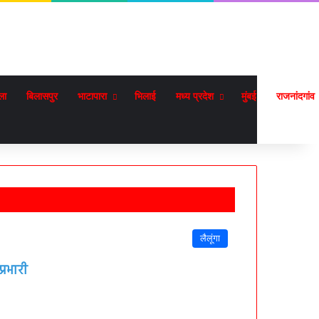
ला
बिलासपुर
भाटापारा
भिलाई
मध्य प्रदेश
मुंबई
राजनांदगांव
लैलूंगा
्रभारी