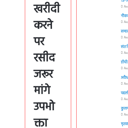
13-14
खरीदी
Au
नौकर
करने
Au
समाज
पर
Au
संत 
रसीद
Au
डीपी
जरूर
Au
अवैध
मांगे
Au
पहली
Au
उपभो
कुलग
Au
क्ता
मृतक 