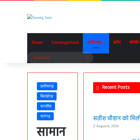
Home
Uncategorized
छत्तीसगढ़
इंदौर
कोसीर
Search
for
छत्तीसगढ़
Recent Posts
बिलाईगढ़
सरसींवा
सारंगढ़
सतीश चौहान को मिली बड
सामान
August 6, 2026